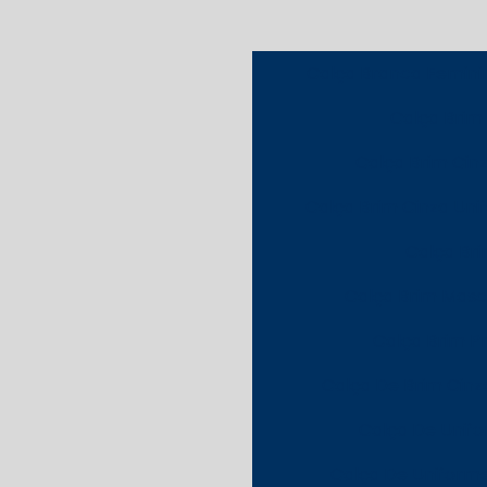
Calça Branca Femini
Calça Brim
Calça Brim Ci
Calça Brim Cinza Uni
Calça Bri
Calça Brim Masc
Calça Brim Pr
Calça De Brim Cinz
Calça De Unif
Calça De Uniform