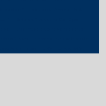
 2 Preço
Uniforme Feminino Social Para Escritório
icista Risco 3
Uniforme Nr10 Personalizado
isco 4
Uniforme Operacional Com Zíper
cista
Uniforme Para Eletricista Alta Tensão
a Classe 2 Preço
Uniforme Para Eletricista Risco 2
izado Para Empresa
Uniformes Para Buffet