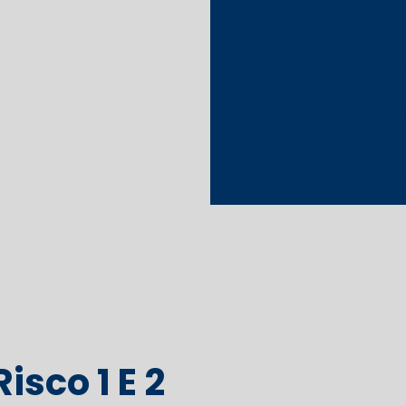
Uniforme Eletricista Risco
Uniforme Nr10 Eletr
Uniforme Nr10 R
Uniforme Para Eletri
Uniforme Para Eletricist
Uniforme Personal
isco 1 E 2