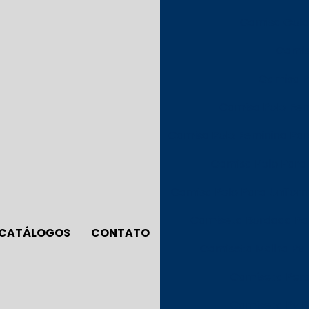
Camisa Gola 
Camis
Camisa P
Camisa Polo Fem
Camisa Polo Feminina Pa
Camisa Polo Para 
Camisa Polo Para Unifo
Camiseta Bordada P
CATÁLOGOS
CONTATO
Camiseta Malha Pv 
Camiseta Pers
Camiseta Pv 