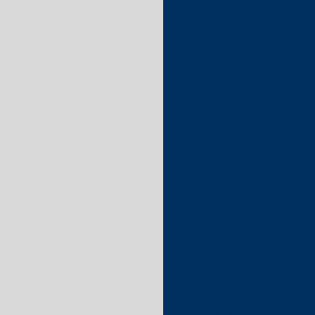
Jaleco Uniform
Polo Femi
Polo Para Uniformes Pro
Polo Uniforme Para 
Preço Do 
Uniform
Uniforme Antichama P
Uniforme Eletricista Nr 
Uniforme Eletrici
Uniforme Eletricista