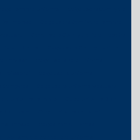
Calça Feminina Uniforme
Calça Jeans Com Lycra
a De Empresa
Calça Jeans Com Lycra Feminina
Masculina
Calça Jeans Com Lycra Para Trabalho
a Para Uniforme
Calça Jeans Com Lycra Valor
ra Empresa
Calça Jeans Para Uniforme
 Profissional
Calça Jeans Uniforme
me Campinas
Calça Jeans Uniforme Masculino
Para Uniforme Feminino
Calça Uniforme Brim
e Brim Preta
Calça Uniforme Industrial
rme Limpeza
Calças Brim Uniformes
 Polo Feminina Branca Para Uniforme