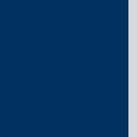
Personalizada
Camiseta Pv Uniforme
Feminino
Camiseta Uniforme Personalizada
pas Profissionais
Conjunto De Brim Cinza
 Para Uniformes
Epi Uniforme Industrial
ionais
Jaleco Antichama Para Eletricista Nr10
co Cinza Manga Curta
Jaleco Farmacêutico
 Feminino
Jaleco Hospitalar Para Comprar
leco Industrial Manga Longa
Jaleco Masculino
co Medico Feminino Preço
Jaleco Medico Valor
Jaleco Operacional
Jaleco Para Uniforme
s Profissionais
Jaleco Tradicional Feminino