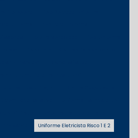
e Profissional
Polo Bordada Uniforme
nina Uniforme
Polo Para Uniforme
fissionais
Polo Personalizada
Polo Uniforme
Empresa
Polos Para Uniformes Personalizados
Jaleco Hospitalar
Roupa Refletiva
e Antichama Para Eletricista Nr10
ara Eletricista Preço
Uniforme Calça Jeans
10 Com Faixa Refletiva
Uniforme Eletricista Nr10
sta Nr10 Preço
Uniforme Eletricista Preço
 Profissional
Uniforme Eletricista Risco 1 E 2