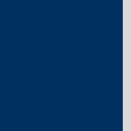
Polo Para Personalizar
Camisa Nr10
a Polo Branca Para Personalizar
olo Feminina Branca Para Uniforme
inina Branca Para Uniforme Personalizada
ra Empresa
Camisa Polo Feminina Para Trabalhar
Personalizar
Camisa Polo Para Trabalhar
rme Empresa
Camisa Polo Preta Para Personalizar
ara Empresa
Camiseta Gola Careca Uniforme
Personalizada
Camiseta Malha Pv Uniforme
onalizada Para Empresa
Camiseta Pv
Branca
Camiseta Pv Malha Fria Branca