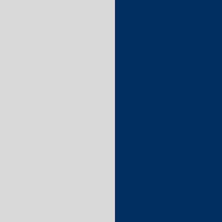
Camiseta Pv 
Camiseta Uniforme 
Confecção De Rou
Empresa Jalecos
Epi Uniformes Profiss
Jaleco Brim
Jale
Jaleco Hospitalar
Jaleco Industrial
Ja
Jaleco Medico
Jale
Jaleco Odontologia
Jaleco Para Uniforme