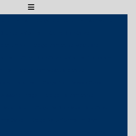
na Uniforme
Calça Branca Uniforme Cozinha
 Branca Uniforme
Calça Brim Cinza
nza Chumbo
Calça Brim Cinza Masculina
forme
Calça Brim Cinza Uniforme Profissional
m Epi
Calça Brim Masculina Cinza
ulina Uniforme
Calça Brim Pesado Cinza
ofissional Preço
Calça De Brim Cinza
a Masculina
Calça De Brim Masculina Cinza
orme Cinza
Calça De Uniforme Em Brim
e Para Trabalho
Calça De Uniforme Verde