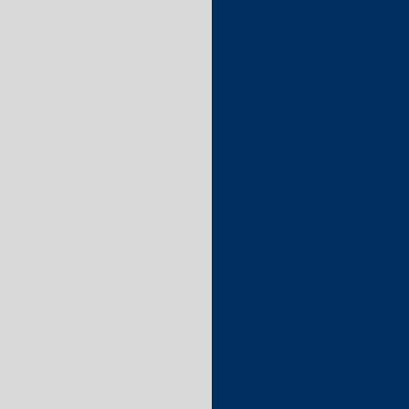
Calça Em Brim Cinza
Calça Jeans Com Lycr
Calça Jeans Com Lycra 
Calça Jeans Com Lycr
Calça Jeans Pa
Calça Jeans
Calça Jeans Unifor
Calça Nr10
Calça 
Calça Uniform
Calça Unifo
Camisa Gola