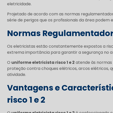
eletricidade.
Projetado de acordo com as normas regulamentadora
série de perigos que os profissionais da área podem en
Normas Regulamentadoras
Os eletricistas estão constantemente expostos a ris
extrema importância para garantir a segurança no a
O
uniforme eletricista risco 1 e 2
atende às normas 
proteção contra choques elétricos, arcos elétricos,
atividade.
Vantagens e Característ
risco 1 e 2
O
uniforme eletricista risco 1 e 2
é confeccionado co